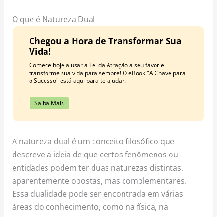
o
r
e
k
a
s
O que é Natureza Dual
m
t
Chegou a Hora de Transformar Sua
Vida!
Comece hoje a usar a Lei da Atração a seu favor e
transforme sua vida para sempre! O eBook "A Chave para
o Sucesso" está aqui para te ajudar.
Saiba Mais
A natureza dual é um conceito filosófico que
descreve a ideia de que certos fenômenos ou
entidades podem ter duas naturezas distintas,
aparentemente opostas, mas complementares.
Essa dualidade pode ser encontrada em várias
áreas do conhecimento, como na física, na