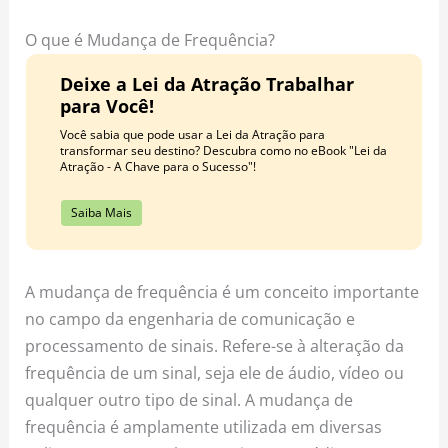
o
r
e
k
a
s
O que é Mudança de Frequência?
m
t
Deixe a Lei da Atração Trabalhar
para Você!
Você sabia que pode usar a Lei da Atração para
transformar seu destino? Descubra como no eBook "Lei da
Atração - A Chave para o Sucesso"!
Saiba Mais
A mudança de frequência é um conceito importante
no campo da engenharia de comunicação e
processamento de sinais. Refere-se à alteração da
frequência de um sinal, seja ele de áudio, vídeo ou
qualquer outro tipo de sinal. A mudança de
frequência é amplamente utilizada em diversas