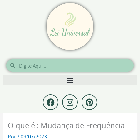
Ir
para
o
conteúdo
Pesquisar
Pesquisar
F
I
P
a
n
i
c
s
n
e
t
t
O que é : Mudança de Frequência
b
a
e
o
g
r
Por
/
09/07/2023