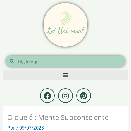
Ir
para
o
conteúdo
Pesquisar
Pesquisar
F
I
P
a
n
i
c
s
n
e
t
t
O que é : Mente Subconsciente
b
a
e
o
g
r
Por
/
09/07/2023