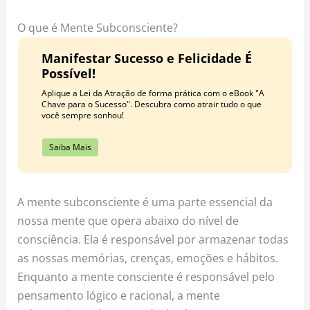
o
r
e
k
a
s
O que é Mente Subconsciente?
m
t
Manifestar Sucesso e Felicidade É
Possível!
Aplique a Lei da Atração de forma prática com o eBook "A
Chave para o Sucesso". Descubra como atrair tudo o que
você sempre sonhou!
Saiba Mais
A mente subconsciente é uma parte essencial da
nossa mente que opera abaixo do nível de
consciência. Ela é responsável por armazenar todas
as nossas memórias, crenças, emoções e hábitos.
Enquanto a mente consciente é responsável pelo
pensamento lógico e racional, a mente