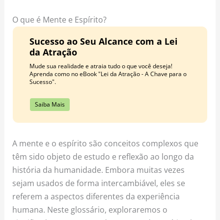
o
r
e
k
a
s
O que é Mente e Espírito?
m
t
Sucesso ao Seu Alcance com a Lei
da Atração
Mude sua realidade e atraia tudo o que você deseja!
Aprenda como no eBook "Lei da Atração - A Chave para o
Sucesso".
Saiba Mais
A mente e o espírito são conceitos complexos que
têm sido objeto de estudo e reflexão ao longo da
história da humanidade. Embora muitas vezes
sejam usados de forma intercambiável, eles se
referem a aspectos diferentes da experiência
humana. Neste glossário, exploraremos o