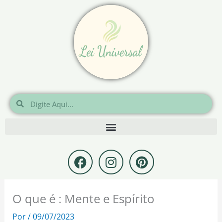
Ir
para
o
conteúdo
Pesquisar
Pesquisar
F
I
P
a
n
i
c
s
n
e
t
t
O que é : Mente e Espírito
b
a
e
o
g
r
Por
/
09/07/2023