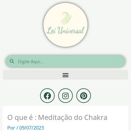
Ir
para
o
conteúdo
Pesquisar
Pesquisar
F
I
P
a
n
i
c
s
n
e
t
t
O que é : Meditação do Chakra
b
a
e
o
g
r
Por
/
09/07/2023