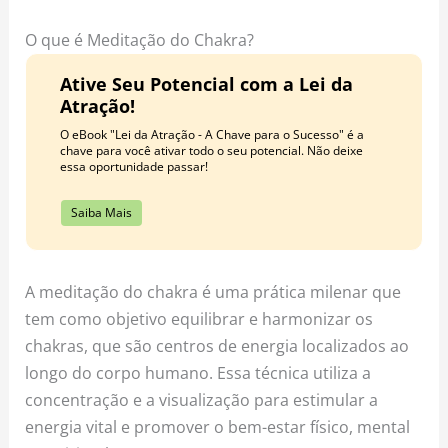
o
r
e
k
a
s
O que é Meditação do Chakra?
m
t
Ative Seu Potencial com a Lei da
Atração!
O eBook "Lei da Atração - A Chave para o Sucesso" é a
chave para você ativar todo o seu potencial. Não deixe
essa oportunidade passar!
Saiba Mais
A meditação do chakra é uma prática milenar que
tem como objetivo equilibrar e harmonizar os
chakras, que são centros de energia localizados ao
longo do corpo humano. Essa técnica utiliza a
concentração e a visualização para estimular a
energia vital e promover o bem-estar físico, mental