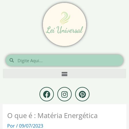
Ir
para
o
conteúdo
Pesquisar
Pesquisar
F
I
P
a
n
i
c
s
n
e
t
t
O que é : Matéria Energética
b
a
e
o
g
r
Por
/
09/07/2023