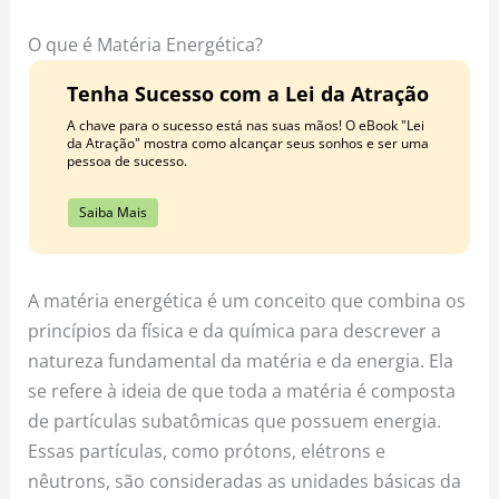
o
r
e
k
a
s
O que é Matéria Energética?
m
t
Tenha Sucesso com a Lei da Atração
A chave para o sucesso está nas suas mãos! O eBook "Lei
da Atração" mostra como alcançar seus sonhos e ser uma
pessoa de sucesso.
Saiba Mais
A matéria energética é um conceito que combina os
princípios da física e da química para descrever a
natureza fundamental da matéria e da energia. Ela
se refere à ideia de que toda a matéria é composta
de partículas subatômicas que possuem energia.
Essas partículas, como prótons, elétrons e
nêutrons, são consideradas as unidades básicas da