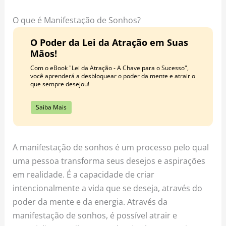
o
r
e
k
a
s
O que é Manifestação de Sonhos?
m
t
O Poder da Lei da Atração em Suas
Mãos!
Com o eBook "Lei da Atração - A Chave para o Sucesso",
você aprenderá a desbloquear o poder da mente e atrair o
que sempre desejou!
Saiba Mais
A manifestação de sonhos é um processo pelo qual
uma pessoa transforma seus desejos e aspirações
em realidade. É a capacidade de criar
intencionalmente a vida que se deseja, através do
poder da mente e da energia. Através da
manifestação de sonhos, é possível atrair e