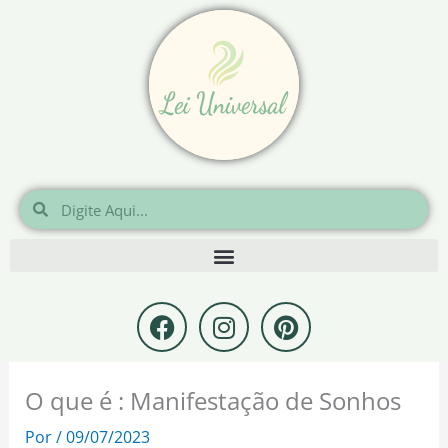
Ir
para
o
conteúdo
Pesquisar
Pesquisar
F
I
P
a
n
i
c
s
n
e
t
t
O que é : Manifestação de Sonhos
b
a
e
o
g
r
Por
/
09/07/2023