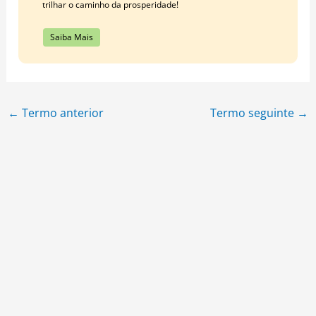
trilhar o caminho da prosperidade!
Saiba Mais
←
Termo anterior
Termo seguinte
→