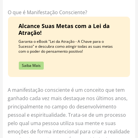
o
r
e
k
a
s
O que é Manifestação Consciente?
m
t
Alcance Suas Metas com a Lei da
Atração!
Garanta o eBook "Lei da Atração - A Chave para o
Sucesso" e descubra como atingir todas as suas metas
com o poder do pensamento positivo!
Saiba Mais
A manifestação consciente é um conceito que tem
ganhado cada vez mais destaque nos últimos anos,
principalmente no campo do desenvolvimento
pessoal e espiritualidade. Trata-se de um processo
pelo qual uma pessoa utiliza sua mente e suas
emoções de forma intencional para criar a realidade