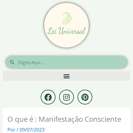
Ir
para
o
conteúdo
Pesquisar
Pesquisar
F
I
P
a
n
i
c
s
n
e
t
t
O que é : Manifestação Consciente
b
a
e
o
g
r
Por
/
09/07/2023