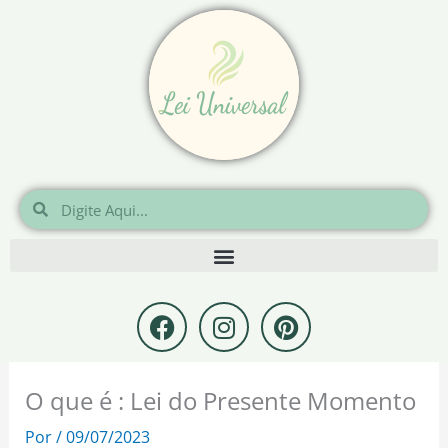
Ir
para
o
conteúdo
Pesquisar
Pesquisar
F
I
P
a
n
i
c
s
n
e
t
t
O que é : Lei do Presente Momento
b
a
e
o
g
r
Por
/
09/07/2023