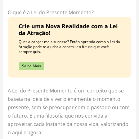
o
r
e
k
a
s
O que é a Lei do Presente Momento?
m
t
Crie uma Nova Realidade com a Lei
da Atração!
Quer alcançar mais sucesso? Então aprenda como a Lei da
Atração pode te ajudar a construir o futuro que você
sempre quis.
Saiba Mais
A Lei do Presente Momento é um conceito que se
baseia na ideia de viver plenamente o momento
presente, sem se preocupar com o passado ou com
o futuro. É uma filosofia que nos convida a
aproveitar cada instante da nossa vida, valorizando
o aqui e agora.