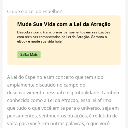
o
r
e
k
a
s
O que é a Lei do Espelho?
m
t
Mude Sua Vida com a Lei da Atração
Descubra como transformar pensamentos em realizações
com técnicas comprovadas da Lei da Atração. Garanta o
eBook e mude sua vida hoje!
Saiba Mais
A Lei do Espelho é um conceito que tem sido
amplamente discutido no campo do
desenvolvimento pessoal e espiritualidade. Também
conhecida como a Lei da Atração, essa lei afirma
que tudo o que você emite para o universo, seja em
pensamentos, sentimentos ou ações, é refletido de
volta para você. Em outras palavras, o que você