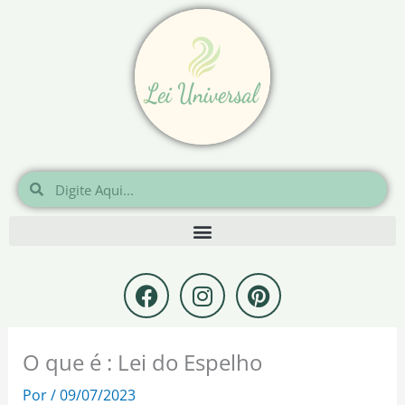
Ir
para
o
conteúdo
Pesquisar
Pesquisar
F
I
P
a
n
i
c
s
n
e
t
t
O que é : Lei do Espelho
b
a
e
o
g
r
Por
/
09/07/2023