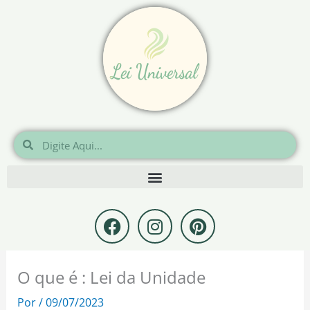
Ir
para
o
conteúdo
Pesquisar
Pesquisar
F
I
P
a
n
i
c
s
n
e
t
t
O que é : Lei da Unidade
b
a
e
o
g
r
Por
/
09/07/2023