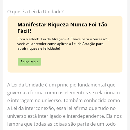
o
r
e
k
a
s
O que é a Lei da Unidade?
m
t
Manifestar Riqueza Nunca Foi Tão
Fácil!
Com o eBook "Lei da Atração - A Chave para o Sucesso",
você vai aprender como aplicar a Lei da Atração para
atrair riqueza e felicidade!
Saiba Mais
A Lei da Unidade é um princípio fundamental que
governa a forma como os elementos se relacionam
e interagem no universo. Também conhecida como
a Lei da Interconexão, essa lei afirma que tudo no
universo está interligado e interdependente. Ela nos
lembra que todas as coisas são parte de um todo