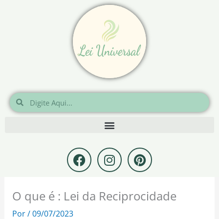
Ir
para
o
conteúdo
Pesquisar
Pesquisar
F
I
P
a
n
i
c
s
n
e
t
t
O que é : Lei da Reciprocidade
b
a
e
o
g
r
Por
/
09/07/2023