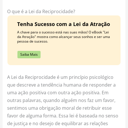
o
r
e
k
a
s
O que é a Lei da Reciprocidade?
m
t
Tenha Sucesso com a Lei da Atração
A chave para o sucesso está nas suas mãos! O eBook "Lei
da Atração" mostra como alcançar seus sonhos e ser uma
pessoa de sucesso.
Saiba Mais
A Lei da Reciprocidade é um princípio psicológico
que descreve a tendência humana de responder a
uma ação positiva com outra ação positiva. Em
outras palavras, quando alguém nos faz um favor,
sentimos uma obrigação moral de retribuir esse
favor de alguma forma. Essa lei é baseada no senso
de justiça e no desejo de equilibrar as relações