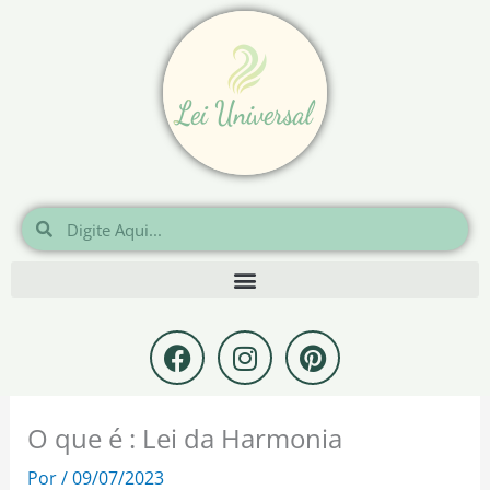
Ir
para
o
conteúdo
Pesquisar
Pesquisar
F
I
P
a
n
i
c
s
n
e
t
t
O que é : Lei da Harmonia
b
a
e
o
g
r
Por
/
09/07/2023