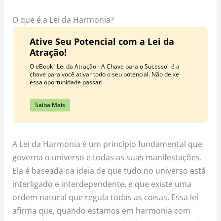
o
r
e
k
a
s
O que é a Lei da Harmonia?
m
t
Ative Seu Potencial com a Lei da
Atração!
O eBook "Lei da Atração - A Chave para o Sucesso" é a
chave para você ativar todo o seu potencial. Não deixe
essa oportunidade passar!
Saiba Mais
A Lei da Harmonia é um princípio fundamental que
governa o universo e todas as suas manifestações.
Ela é baseada na ideia de que tudo no universo está
interligado e interdependente, e que existe uma
ordem natural que regula todas as coisas. Essa lei
afirma que, quando estamos em harmonia com