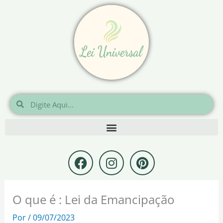
Ir
para
o
conteúdo
Pesquisar
Pesquisar
F
I
P
a
n
i
c
s
n
e
t
t
O que é : Lei da Emancipação
b
a
e
o
g
r
Por
/
09/07/2023