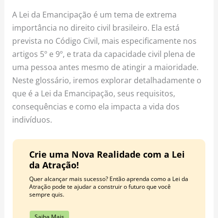
o
r
e
A Lei da Emancipação é um tema de extrema
k
a
s
importância no direito civil brasileiro. Ela está
m
t
prevista no Código Civil, mais especificamente nos
artigos 5º e 9º, e trata da capacidade civil plena de
uma pessoa antes mesmo de atingir a maioridade.
Neste glossário, iremos explorar detalhadamente o
que é a Lei da Emancipação, seus requisitos,
consequências e como ela impacta a vida dos
indivíduos.
Crie uma Nova Realidade com a Lei
da Atração!
Quer alcançar mais sucesso? Então aprenda como a Lei da
Atração pode te ajudar a construir o futuro que você
sempre quis.
Saiba Mais