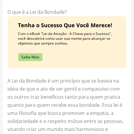
o
r
e
k
a
s
O que é a Lei da Bondade?
m
t
Tenha o Sucesso Que Você Merece!
Com o eBook "Lei da Atração - A Chave para o Sucesso",
você descobrirá como usar sua mente para alcançar os
objetivos que sempre sonhou.
Saiba Mais
A Lei da Bondade é um princípio que se baseia na
ideia de que o ato de ser gentil e compassivo com
os outros traz benefícios tanto para quem pratica
quanto para quem recebe essa bondade. Essa lei é
uma filosofia que busca promover a empatia, a
solidariedade e o respeito mútuo entre as pessoas,
visando criar um mundo mais harmonioso e