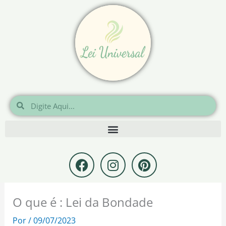
Ir
para
o
conteúdo
Pesquisar
Pesquisar
F
I
P
a
n
i
c
s
n
e
t
t
O que é : Lei da Bondade
b
a
e
o
g
r
Por
/
09/07/2023