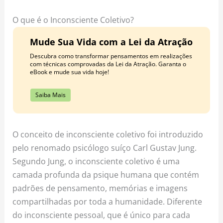
o
r
e
k
a
s
O que é o Inconsciente Coletivo?
m
t
Mude Sua Vida com a Lei da Atração
Descubra como transformar pensamentos em realizações
com técnicas comprovadas da Lei da Atração. Garanta o
eBook e mude sua vida hoje!
Saiba Mais
O conceito de inconsciente coletivo foi introduzido
pelo renomado psicólogo suíço Carl Gustav Jung.
Segundo Jung, o inconsciente coletivo é uma
camada profunda da psique humana que contém
padrões de pensamento, memórias e imagens
compartilhadas por toda a humanidade. Diferente
do inconsciente pessoal, que é único para cada