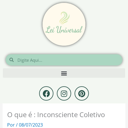
Ir
para
o
conteúdo
Pesquisar
Pesquisar
F
I
P
a
n
i
c
s
n
e
t
t
O que é : Inconsciente Coletivo
b
a
e
o
g
r
Por
/
08/07/2023