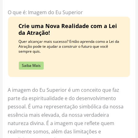
o
r
e
k
a
s
O que é: Imagem do Eu Superior
m
t
Crie uma Nova Realidade com a Lei
da Atração!
Quer alcançar mais sucesso? Então aprenda como a Lei da
Atração pode te ajudar a construir o futuro que você
sempre quis.
Saiba Mais
A imagem do Eu Superior é um conceito que faz
parte da espiritualidade e do desenvolvimento
pessoal. É uma representação simbólica da nossa
essência mais elevada, da nossa verdadeira
natureza divina. É a imagem que reflete quem
realmente somos, além das limitações e