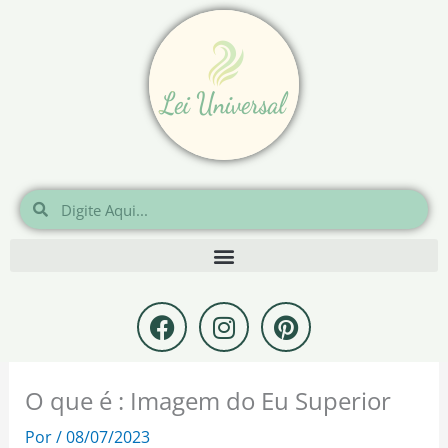
Ir
para
o
conteúdo
Pesquisar
Pesquisar
F
I
P
a
n
i
c
s
n
e
t
t
O que é : Imagem do Eu Superior
b
a
e
o
g
r
Por
/
08/07/2023