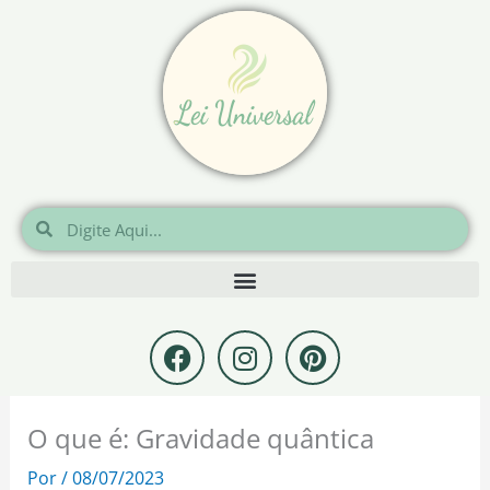
Ir
para
o
conteúdo
Pesquisar
Pesquisar
F
I
P
a
n
i
c
s
n
e
t
t
O que é: Gravidade quântica
b
a
e
o
g
r
Por
/
08/07/2023