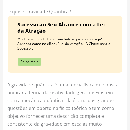
o
r
e
k
a
s
O que é Gravidade Quântica?
m
t
Sucesso ao Seu Alcance com a Lei
da Atração
Mude sua realidade e atraia tudo o que você deseja!
Aprenda como no eBook "Lei da Atração - A Chave para o
Sucesso".
Saiba Mais
A gravidade quântica é uma teoria física que busca
unificar a teoria da relatividade geral de Einstein
com a mecânica quântica. Ela é uma das grandes
questões em aberto na física teórica e tem como
objetivo fornecer uma descrição completa e
consistente da gravidade em escalas muito