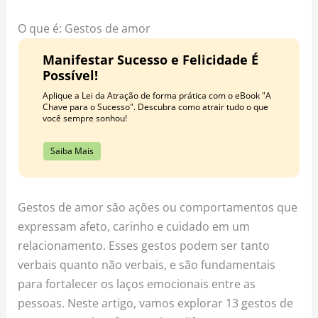
o
r
e
k
a
s
O que é: Gestos de amor
m
t
Manifestar Sucesso e Felicidade É
Possível!
Aplique a Lei da Atração de forma prática com o eBook "A
Chave para o Sucesso". Descubra como atrair tudo o que
você sempre sonhou!
Saiba Mais
Gestos de amor são ações ou comportamentos que
expressam afeto, carinho e cuidado em um
relacionamento. Esses gestos podem ser tanto
verbais quanto não verbais, e são fundamentais
para fortalecer os laços emocionais entre as
pessoas. Neste artigo, vamos explorar 13 gestos de