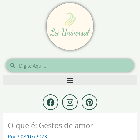
Ir
para
o
conteúdo
Pesquisar
Pesquisar
F
I
P
a
n
i
c
s
n
e
t
t
O que é: Gestos de amor
b
a
e
o
g
r
Por
/
08/07/2023