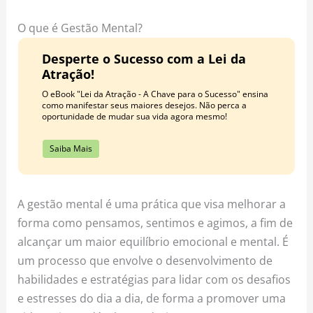
o
r
e
k
a
s
O que é Gestão Mental?
m
t
Desperte o Sucesso com a Lei da
Atração!
O eBook "Lei da Atração - A Chave para o Sucesso" ensina
como manifestar seus maiores desejos. Não perca a
oportunidade de mudar sua vida agora mesmo!
Saiba Mais
A gestão mental é uma prática que visa melhorar a
forma como pensamos, sentimos e agimos, a fim de
alcançar um maior equilíbrio emocional e mental. É
um processo que envolve o desenvolvimento de
habilidades e estratégias para lidar com os desafios
e estresses do dia a dia, de forma a promover uma