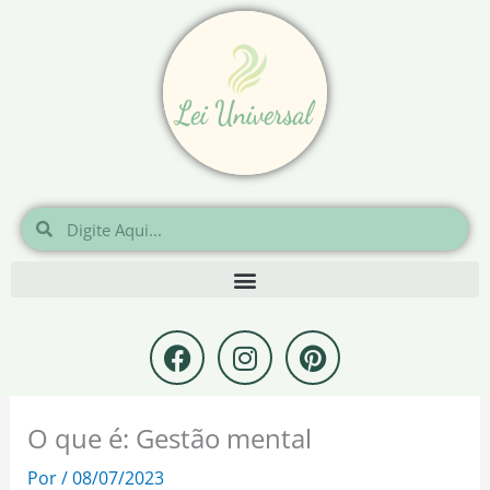
Ir
para
o
conteúdo
Pesquisar
Pesquisar
F
I
P
a
n
i
c
s
n
e
t
t
O que é: Gestão mental
b
a
e
o
g
r
Por
/
08/07/2023