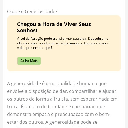
o
r
e
k
a
s
O que é Generosidade?
m
t
Chegou a Hora de Viver Seus
Sonhos!
A Lei da Atração pode transformar sua vida! Descubra no
eBook como manifestar os seus maiores desejos e viver a
vida que sempre quis!
Saiba Mais
A generosidade é uma qualidade humana que
envolve a disposição de dar, compartilhar e ajudar
os outros de forma altruísta, sem esperar nada em
troca. É um ato de bondade e compaixão que
demonstra empatia e preocupação com o bem-
estar dos outros. A generosidade pode se