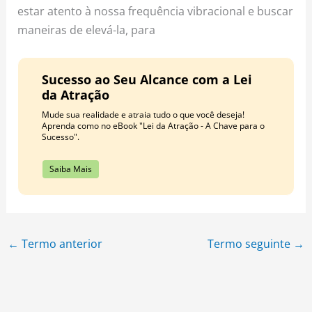
estar atento à nossa frequência vibracional e buscar
maneiras de elevá-la, para
Sucesso ao Seu Alcance com a Lei
da Atração
Mude sua realidade e atraia tudo o que você deseja!
Aprenda como no eBook "Lei da Atração - A Chave para o
Sucesso".
Saiba Mais
←
Termo anterior
Termo seguinte
→