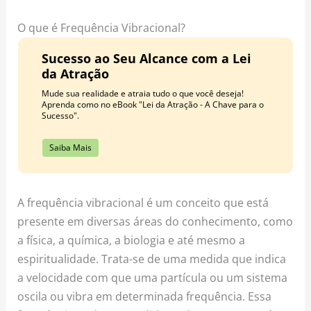
o
r
e
k
a
s
O que é Frequência Vibracional?
m
t
Sucesso ao Seu Alcance com a Lei
da Atração
Mude sua realidade e atraia tudo o que você deseja!
Aprenda como no eBook "Lei da Atração - A Chave para o
Sucesso".
Saiba Mais
A frequência vibracional é um conceito que está
presente em diversas áreas do conhecimento, como
a física, a química, a biologia e até mesmo a
espiritualidade. Trata-se de uma medida que indica
a velocidade com que uma partícula ou um sistema
oscila ou vibra em determinada frequência. Essa