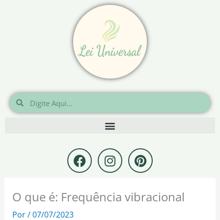
Ir
para
o
conteúdo
Pesquisar
Pesquisar
F
I
P
a
n
i
c
s
n
e
t
t
O que é: Frequência vibracional
b
a
e
o
g
r
Por
/
07/07/2023