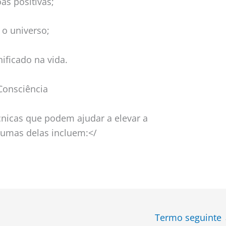
as positivas;
o universo;
ificado na vida.
Consciência
écnicas que podem ajudar a elevar a
gumas delas incluem:</
Termo seguinte