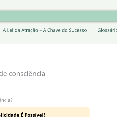
A Lei da Atração – A Chave do Sucesso
Glossári
de consciência
ência?
licidade É Possível!