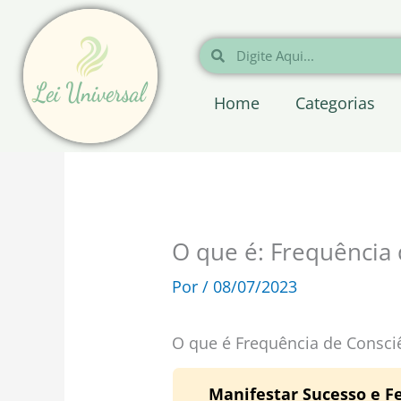
Ir
para
Pesquisar
Pesquisar
o
conteúdo
Home
Categorias
O que é: Frequência 
Por
/
08/07/2023
O que é Frequência de Consci
Manifestar Sucesso e Fe