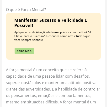
o
r
e
k
a
s
O que é Força Mental?
m
t
Manifestar Sucesso e Felicidade É
Possível!
Aplique a Lei da Atração de forma prática com o eBook "A
Chave para o Sucesso". Descubra como atrair tudo o que
você sempre sonhou!
Saiba Mais
A força mental é um conceito que se refere à
capacidade de uma pessoa lidar com desafios,
superar obstáculos e manter uma atitude positiva
diante das adversidades. É a habilidade de controlar
os pensamentos, emoções e comportamentos,
mesmo em situações difíceis. A força mental é um