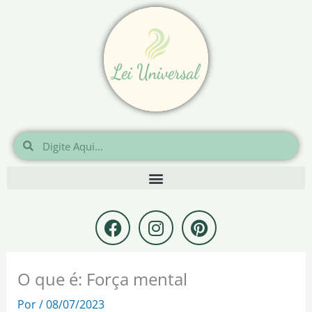
Ir
para
o
conteúdo
Pesquisar
Pesquisar
F
I
P
a
n
i
c
s
n
e
t
t
O que é: Força mental
b
a
e
o
g
r
Por
/
08/07/2023