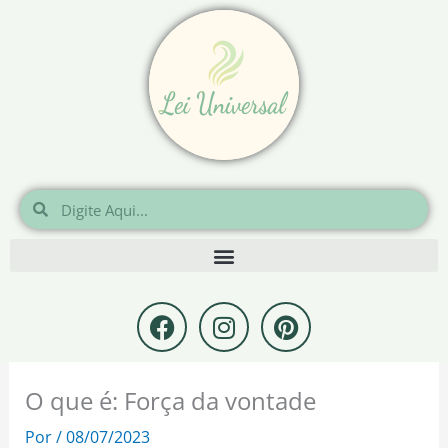
Ir
para
o
conteúdo
Pesquisar
Pesquisar
F
I
P
a
n
i
c
s
n
e
t
t
O que é: Força da vontade
b
a
e
o
g
r
Por
/
08/07/2023