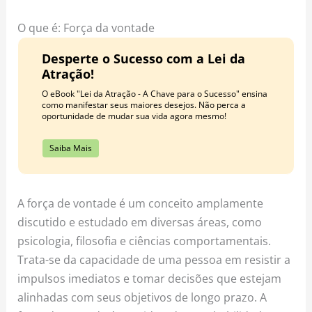
o
r
e
k
a
s
O que é: Força da vontade
m
t
Desperte o Sucesso com a Lei da
Atração!
O eBook "Lei da Atração - A Chave para o Sucesso" ensina
como manifestar seus maiores desejos. Não perca a
oportunidade de mudar sua vida agora mesmo!
Saiba Mais
A força de vontade é um conceito amplamente
discutido e estudado em diversas áreas, como
psicologia, filosofia e ciências comportamentais.
Trata-se da capacidade de uma pessoa em resistir a
impulsos imediatos e tomar decisões que estejam
alinhadas com seus objetivos de longo prazo. A