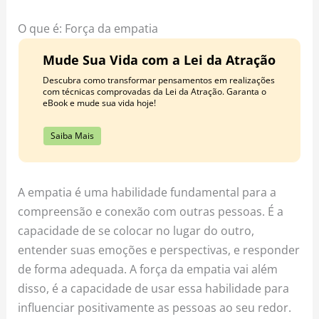
o
r
e
k
a
s
O que é: Força da empatia
m
t
Mude Sua Vida com a Lei da Atração
Descubra como transformar pensamentos em realizações
com técnicas comprovadas da Lei da Atração. Garanta o
eBook e mude sua vida hoje!
Saiba Mais
A empatia é uma habilidade fundamental para a
compreensão e conexão com outras pessoas. É a
capacidade de se colocar no lugar do outro,
entender suas emoções e perspectivas, e responder
de forma adequada. A força da empatia vai além
disso, é a capacidade de usar essa habilidade para
influenciar positivamente as pessoas ao seu redor.