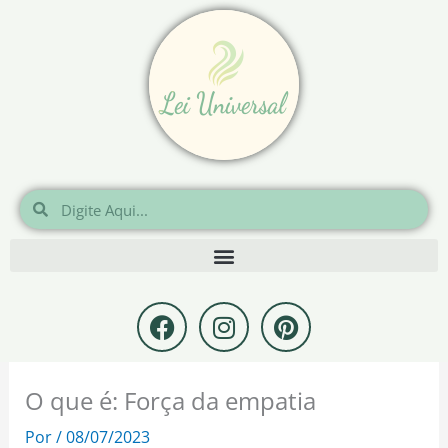
Ir
para
o
conteúdo
Pesquisar
Pesquisar
F
I
P
a
n
i
c
s
n
e
t
t
O que é: Força da empatia
b
a
e
o
g
r
Por
/
08/07/2023