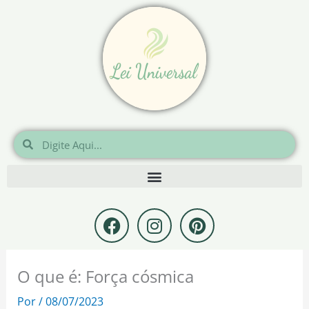
Ir
para
o
conteúdo
Pesquisar
Pesquisar
F
I
P
a
n
i
c
s
n
e
t
t
O que é: Força cósmica
b
a
e
o
g
r
Por
/
08/07/2023