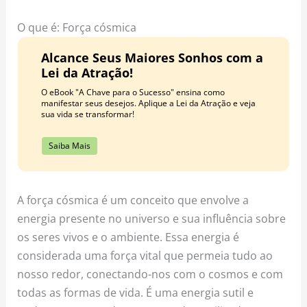
o
r
e
k
a
s
O que é: Força cósmica
m
t
Alcance Seus Maiores Sonhos com a
Lei da Atração!
O eBook "A Chave para o Sucesso" ensina como
manifestar seus desejos. Aplique a Lei da Atração e veja
sua vida se transformar!
Saiba Mais
A força cósmica é um conceito que envolve a
energia presente no universo e sua influência sobre
os seres vivos e o ambiente. Essa energia é
considerada uma força vital que permeia tudo ao
nosso redor, conectando-nos com o cosmos e com
todas as formas de vida. É uma energia sutil e