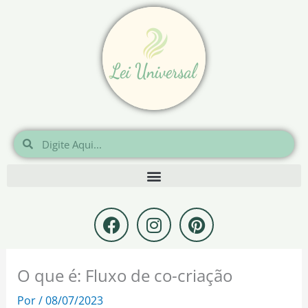
Ir
para
o
conteúdo
Pesquisar
Pesquisar
F
I
P
a
n
i
c
s
n
e
t
t
O que é: Fluxo de co-criação
b
a
e
o
g
r
Por
/
08/07/2023