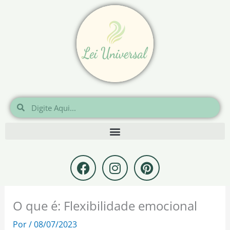
Ir
para
o
conteúdo
Pesquisar
Pesquisar
F
I
P
a
n
i
c
s
n
e
t
t
O que é: Flexibilidade emocional
b
a
e
o
g
r
Por
/
08/07/2023