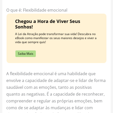
o
r
e
k
a
s
O que é: Flexibilidade emocional
m
t
Chegou a Hora de Viver Seus
Sonhos!
A Lei da Atração pode transformar sua vida! Descubra no
eBook como manifestar os seus maiores desejos e viver a
vida que sempre quis!
Saiba Mais
A flexibilidade emocional é uma habilidade que
envolve a capacidade de adaptar-se e lidar de forma
saudável com as emoções, tanto as positivas
quanto as negativas. É a capacidade de reconhecer,
compreender e regular as próprias emoções, bem
como de se adaptar às mudanças e lidar com