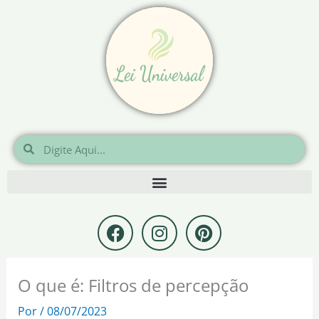
Ir
para
o
conteúdo
Pesquisar
Pesquisar
F
I
P
a
n
i
c
s
n
e
t
t
O que é: Filtros de percepção
b
a
e
o
g
r
Por
/
08/07/2023