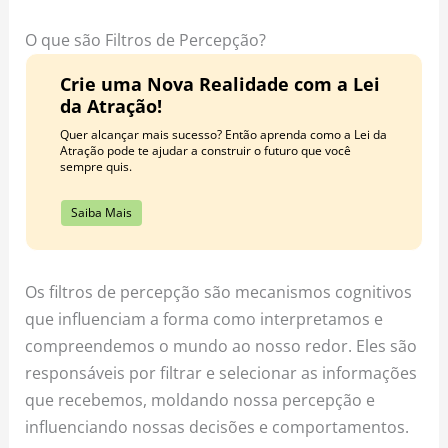
o
r
e
k
a
s
O que são Filtros de Percepção?
m
t
Crie uma Nova Realidade com a Lei
da Atração!
Quer alcançar mais sucesso? Então aprenda como a Lei da
Atração pode te ajudar a construir o futuro que você
sempre quis.
Saiba Mais
Os filtros de percepção são mecanismos cognitivos
que influenciam a forma como interpretamos e
compreendemos o mundo ao nosso redor. Eles são
responsáveis por filtrar e selecionar as informações
que recebemos, moldando nossa percepção e
influenciando nossas decisões e comportamentos.