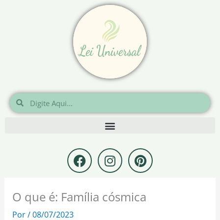
Ir
para
o
conteúdo
Pesquisar
Pesquisar
F
I
P
a
n
i
c
s
n
e
t
t
O que é: Família cósmica
b
a
e
o
g
r
Por
/
08/07/2023