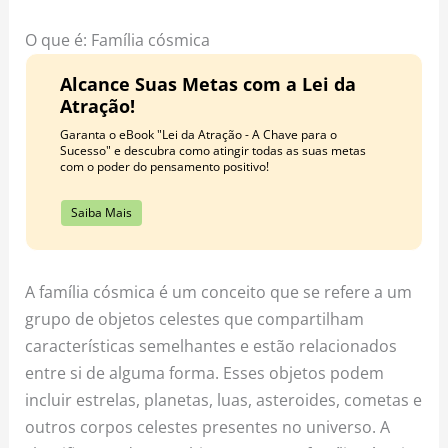
o
r
e
k
a
s
O que é: Família cósmica
m
t
Alcance Suas Metas com a Lei da
Atração!
Garanta o eBook "Lei da Atração - A Chave para o
Sucesso" e descubra como atingir todas as suas metas
com o poder do pensamento positivo!
Saiba Mais
A família cósmica é um conceito que se refere a um
grupo de objetos celestes que compartilham
características semelhantes e estão relacionados
entre si de alguma forma. Esses objetos podem
incluir estrelas, planetas, luas, asteroides, cometas e
outros corpos celestes presentes no universo. A