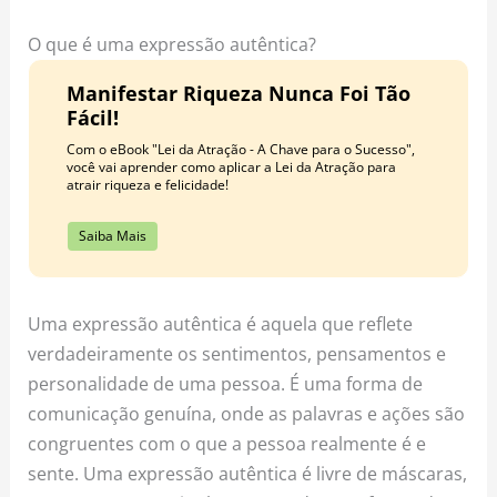
o
r
e
k
a
s
O que é uma expressão autêntica?
m
t
Manifestar Riqueza Nunca Foi Tão
Fácil!
Com o eBook "Lei da Atração - A Chave para o Sucesso",
você vai aprender como aplicar a Lei da Atração para
atrair riqueza e felicidade!
Saiba Mais
Uma expressão autêntica é aquela que reflete
verdadeiramente os sentimentos, pensamentos e
personalidade de uma pessoa. É uma forma de
comunicação genuína, onde as palavras e ações são
congruentes com o que a pessoa realmente é e
sente. Uma expressão autêntica é livre de máscaras,