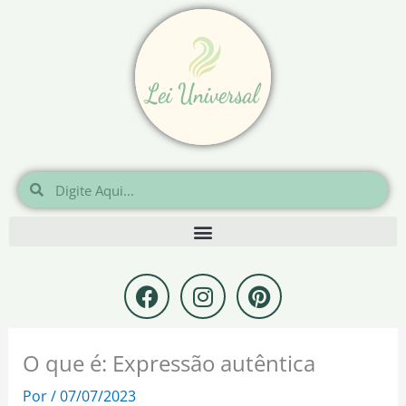
Ir
para
o
conteúdo
Pesquisar
Pesquisar
F
I
P
a
n
i
c
s
n
e
t
t
O que é: Expressão autêntica
b
a
e
o
g
r
Por
/
07/07/2023