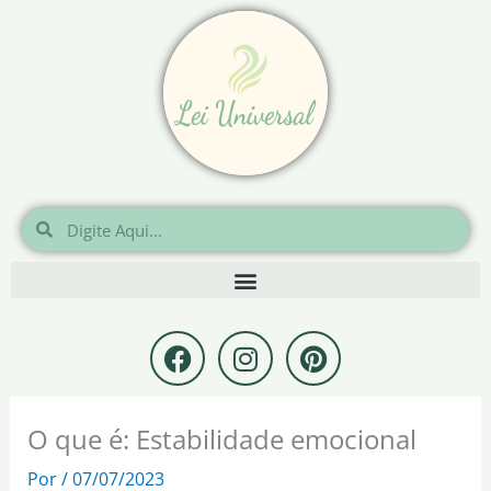
Ir
para
o
conteúdo
Pesquisar
Pesquisar
F
I
P
a
n
i
c
s
n
e
t
t
O que é: Estabilidade emocional
b
a
e
o
g
r
Por
/
07/07/2023