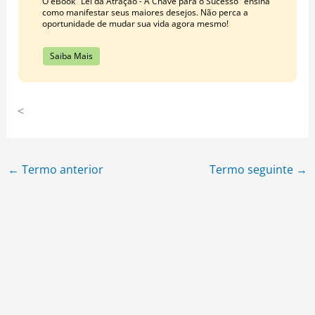
O eBook "Lei da Atração - A Chave para o Sucesso" ensina
como manifestar seus maiores desejos. Não perca a
oportunidade de mudar sua vida agora mesmo!
Saiba Mais
<
←
Termo anterior
Termo seguinte
→