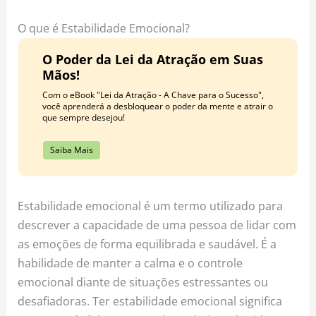
o
r
e
k
a
s
O que é Estabilidade Emocional?
m
t
O Poder da Lei da Atração em Suas
Mãos!
Com o eBook "Lei da Atração - A Chave para o Sucesso",
você aprenderá a desbloquear o poder da mente e atrair o
que sempre desejou!
Saiba Mais
Estabilidade emocional é um termo utilizado para
descrever a capacidade de uma pessoa de lidar com
as emoções de forma equilibrada e saudável. É a
habilidade de manter a calma e o controle
emocional diante de situações estressantes ou
desafiadoras. Ter estabilidade emocional significa