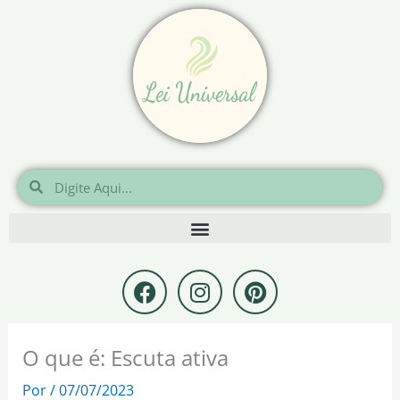
Ir
para
o
conteúdo
Pesquisar
Pesquisar
F
I
P
a
n
i
c
s
n
e
t
t
O que é: Escuta ativa
b
a
e
o
g
r
Por
/
07/07/2023