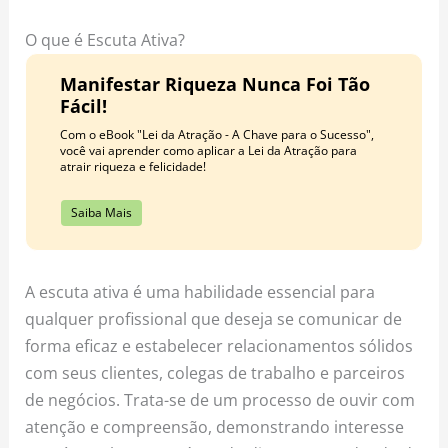
o
r
e
k
a
s
O que é Escuta Ativa?
m
t
Manifestar Riqueza Nunca Foi Tão
Fácil!
Com o eBook "Lei da Atração - A Chave para o Sucesso",
você vai aprender como aplicar a Lei da Atração para
atrair riqueza e felicidade!
Saiba Mais
A escuta ativa é uma habilidade essencial para
qualquer profissional que deseja se comunicar de
forma eficaz e estabelecer relacionamentos sólidos
com seus clientes, colegas de trabalho e parceiros
de negócios. Trata-se de um processo de ouvir com
atenção e compreensão, demonstrando interesse