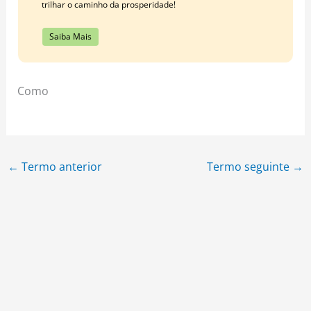
trilhar o caminho da prosperidade!
Saiba Mais
Como
←
Termo anterior
Termo seguinte
→