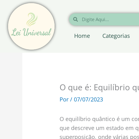
Ir
para
Pesquisar
Pesquisar
o
conteúdo
Home
Categorias
O que é: Equilíbrio q
Por
/
07/07/2023
O equilíbrio quântico é um co
que descreve um estado em q
superposição, onde várias po