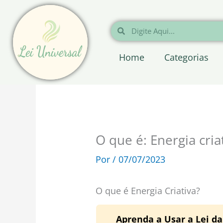
Ir
para
Pesquisar
Pesquisar
o
conteúdo
Home
Categorias
O que é: Energia cria
Por
/
07/07/2023
O que é Energia Criativa?
Aprenda a Usar a Lei d