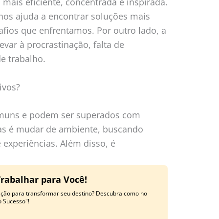
 mais eficiente, concentrada e inspirada.
 nos ajuda a encontrar soluções mais
afios que enfrentamos. Por outro lado, a
levar à procrastinação, falta de
e trabalho.
ivos?
comuns e podem ser superados com
las é mudar de ambiente, buscando
 experiências. Além disso, é
Trabalhar para Você!
ração para transformar seu destino? Descubra como no
o Sucesso"!