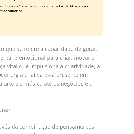
a o Sucesso" ensina como aplicar a Lei da Atração em
traordinários!
to que se refere à capacidade de gerar,
mental e emocional para criar, inovar e
a vital que impulsiona a criatividade, a
A energia criativa está presente em
a arte e a música até os negócios e a
ona?
através da combinação de pensamentos,