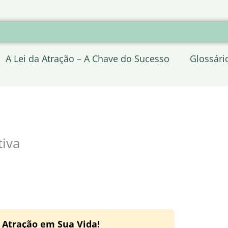
A Lei da Atração – A Chave do Sucesso
Glossári
tiva
a Atração em Sua Vida!