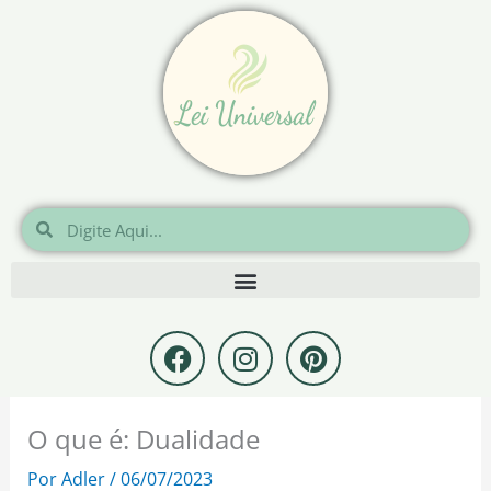
Ir
para
o
conteúdo
Pesquisar
Pesquisar
F
I
P
a
n
i
c
s
n
e
t
t
O que é: Dualidade
b
a
e
o
g
r
Por
Adler
/
06/07/2023