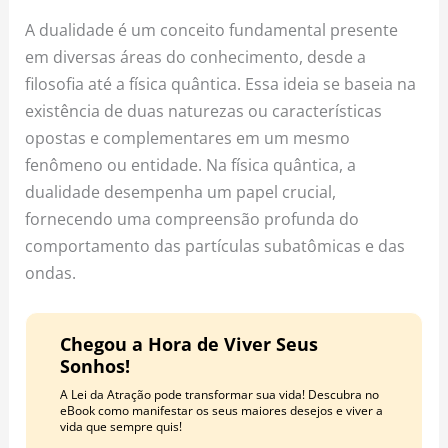
o
r
e
A dualidade é um conceito fundamental presente
k
a
s
em diversas áreas do conhecimento, desde a
m
t
filosofia até a física quântica. Essa ideia se baseia na
existência de duas naturezas ou características
opostas e complementares em um mesmo
fenômeno ou entidade. Na física quântica, a
dualidade desempenha um papel crucial,
fornecendo uma compreensão profunda do
comportamento das partículas subatômicas e das
ondas.
Chegou a Hora de Viver Seus
Sonhos!
A Lei da Atração pode transformar sua vida! Descubra no
eBook como manifestar os seus maiores desejos e viver a
vida que sempre quis!