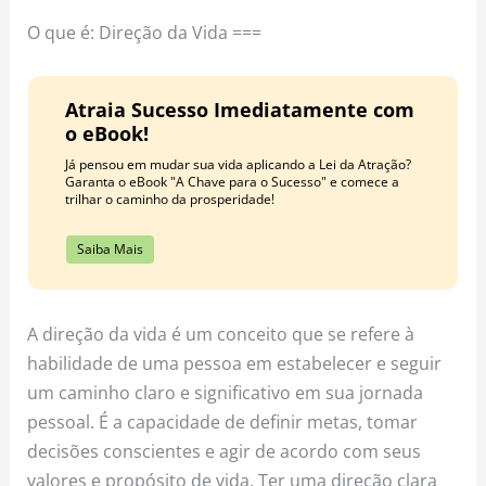
o
r
e
O que é: Direção da Vida ===
k
a
s
m
t
Atraia Sucesso Imediatamente com
o eBook!
Já pensou em mudar sua vida aplicando a Lei da Atração?
Garanta o eBook "A Chave para o Sucesso" e comece a
trilhar o caminho da prosperidade!
Saiba Mais
A direção da vida é um conceito que se refere à
habilidade de uma pessoa em estabelecer e seguir
um caminho claro e significativo em sua jornada
pessoal. É a capacidade de definir metas, tomar
decisões conscientes e agir de acordo com seus
valores e propósito de vida. Ter uma direção clara