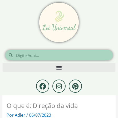
Ir
para
o
conteúdo
Pesquisar
Pesquisar
F
I
P
a
n
i
c
s
n
e
t
t
O que é: Direção da vida
b
a
e
o
g
r
Por
Adler
/
06/07/2023