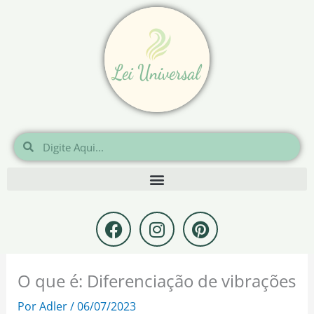
Ir
para
o
conteúdo
Pesquisar
Pesquisar
F
I
P
a
n
i
c
s
n
e
t
t
O que é: Diferenciação de vibrações
b
a
e
o
g
r
Por
Adler
/
06/07/2023