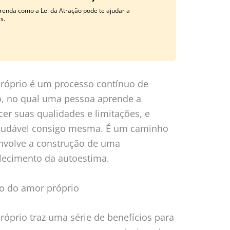
renda como a Lei da Atração pode te ajudar a
s.
róprio é um processo contínuo de
o, no qual uma pessoa aprende a
cer suas qualidades e limitações, e
saudável consigo mesma. É um caminho
nvolve a construção de uma
alecimento da autoestima.
o do amor próprio
óprio traz uma série de benefícios para