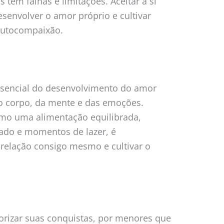
 têm falhas e limitações. Aceitar a si
envolver o amor próprio e cultivar
autocompaixão.
ssencial do desenvolvimento do amor
do corpo, da mente e das emoções.
omo uma alimentação equilibrada,
uado e momentos de lazer, é
 relação consigo mesmo e cultivar o
orizar suas conquistas, por menores que