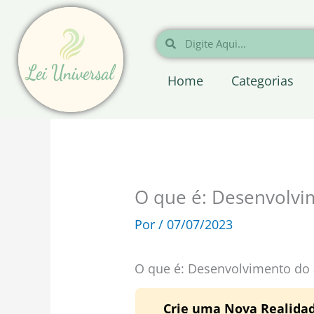
Ir
para
Pesquisar
Pesquisar
o
conteúdo
Home
Categorias
O que é: Desenvolvi
Por
/
07/07/2023
O que é: Desenvolvimento do
Crie uma Nova Realidad