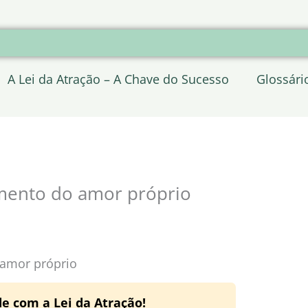
A Lei da Atração – A Chave do Sucesso
Glossári
mento do amor próprio
 amor próprio
e com a Lei da Atração!