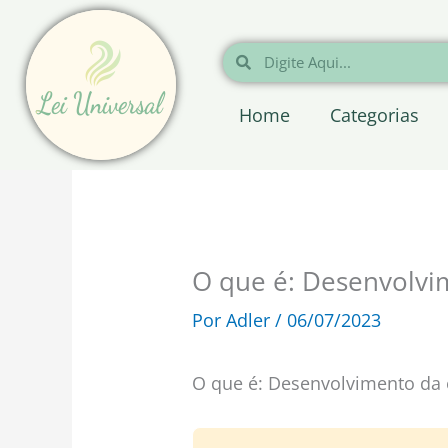
Ir
para
Pesquisar
Pesquisar
o
conteúdo
Home
Categorias
O que é: Desenvolvi
Por
Adler
/
06/07/2023
O que é: Desenvolvimento da 