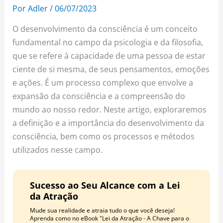
o
r
e
Por
Adler
/
06/07/2023
k
a
s
O desenvolvimento da consciência é um conceito
m
t
fundamental no campo da psicologia e da filosofia,
que se refere à capacidade de uma pessoa de estar
ciente de si mesma, de seus pensamentos, emoções
e ações. É um processo complexo que envolve a
expansão da consciência e a compreensão do
mundo ao nosso redor. Neste artigo, exploraremos
a definição e a importância do desenvolvimento da
consciência, bem como os processos e métodos
utilizados nesse campo.
Sucesso ao Seu Alcance com a Lei
da Atração
Mude sua realidade e atraia tudo o que você deseja!
Aprenda como no eBook "Lei da Atração - A Chave para o