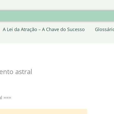
A Lei da Atração – A Chave do Sucesso
Glossári
nto astral
l ===