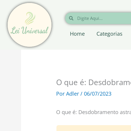
Ir
para
Pesquisar
Pesquisar
o
conteúdo
Home
Categorias
O que é: Desdobrame
Por
Adler
/
06/07/2023
O que é: Desdobramento astra