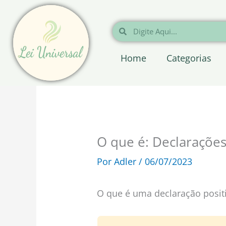
Ir
para
Pesquisar
Pesquisar
o
conteúdo
Home
Categorias
O que é: Declarações
Por
Adler
/
06/07/2023
O que é uma declaração posit