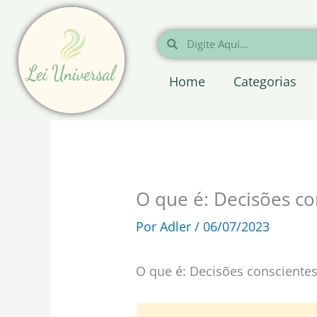
Ir
para
Pesquisar
Pesquisar
o
conteúdo
Home
Categorias
O que é: Decisões co
Por
Adler
/
06/07/2023
O que é: Decisões consciente