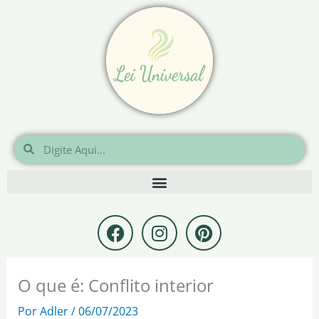
Ir
para
o
conteúdo
Pesquisar
Pesquisar
F
I
P
a
n
i
c
s
n
e
t
t
O que é: Conflito interior
b
a
e
o
g
r
Por
Adler
/
06/07/2023