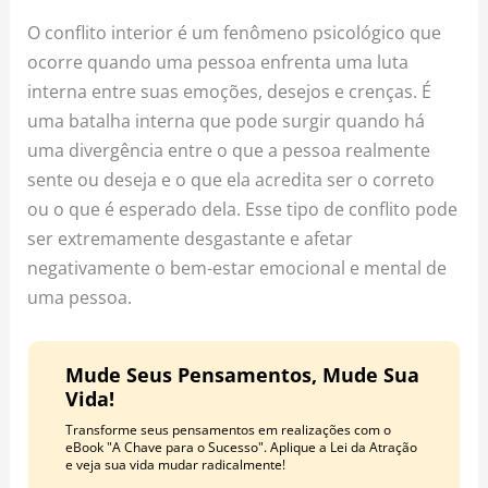
o
r
e
O conflito interior é um fenômeno psicológico que
k
a
s
ocorre quando uma pessoa enfrenta uma luta
m
t
interna entre suas emoções, desejos e crenças. É
uma batalha interna que pode surgir quando há
uma divergência entre o que a pessoa realmente
sente ou deseja e o que ela acredita ser o correto
ou o que é esperado dela. Esse tipo de conflito pode
ser extremamente desgastante e afetar
negativamente o bem-estar emocional e mental de
uma pessoa.
Mude Seus Pensamentos, Mude Sua
Vida!
Transforme seus pensamentos em realizações com o
eBook "A Chave para o Sucesso". Aplique a Lei da Atração
e veja sua vida mudar radicalmente!