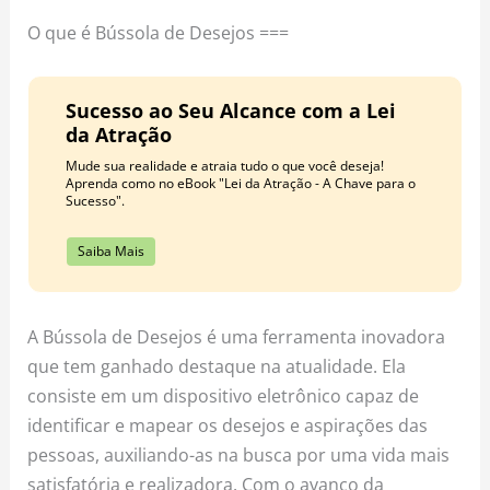
o
r
e
O que é Bússola de Desejos ===
k
a
s
m
t
Sucesso ao Seu Alcance com a Lei
da Atração
Mude sua realidade e atraia tudo o que você deseja!
Aprenda como no eBook "Lei da Atração - A Chave para o
Sucesso".
Saiba Mais
A Bússola de Desejos é uma ferramenta inovadora
que tem ganhado destaque na atualidade. Ela
consiste em um dispositivo eletrônico capaz de
identificar e mapear os desejos e aspirações das
pessoas, auxiliando-as na busca por uma vida mais
satisfatória e realizadora. Com o avanço da