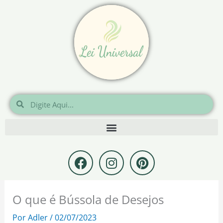
Ir
para
o
conteúdo
Pesquisar
Pesquisar
F
I
P
a
n
i
c
s
n
e
t
t
O que é Bússola de Desejos
b
a
e
o
g
r
Por
Adler
/
02/07/2023