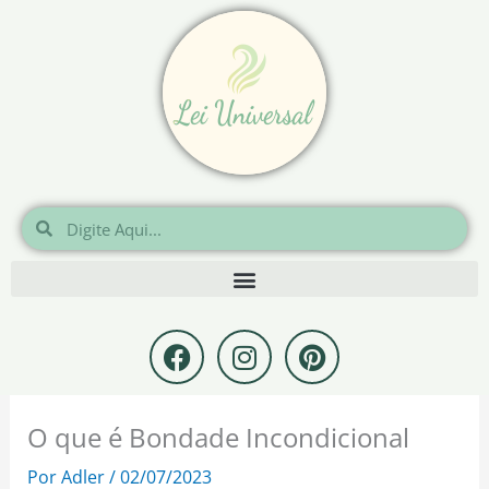
Ir
para
o
conteúdo
Pesquisar
Pesquisar
F
I
P
a
n
i
c
s
n
e
t
t
O que é Bondade Incondicional
b
a
e
o
g
r
Por
Adler
/
02/07/2023