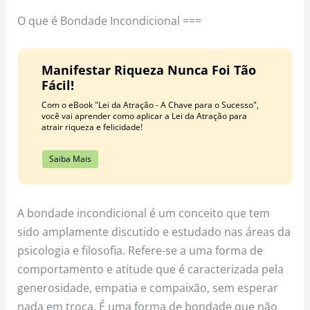
o
r
e
O que é Bondade Incondicional ===
k
a
s
m
t
Manifestar Riqueza Nunca Foi Tão
Fácil!
Com o eBook "Lei da Atração - A Chave para o Sucesso",
você vai aprender como aplicar a Lei da Atração para
atrair riqueza e felicidade!
Saiba Mais
A bondade incondicional é um conceito que tem
sido amplamente discutido e estudado nas áreas da
psicologia e filosofia. Refere-se a uma forma de
comportamento e atitude que é caracterizada pela
generosidade, empatia e compaixão, sem esperar
nada em troca. É uma forma de bondade que não