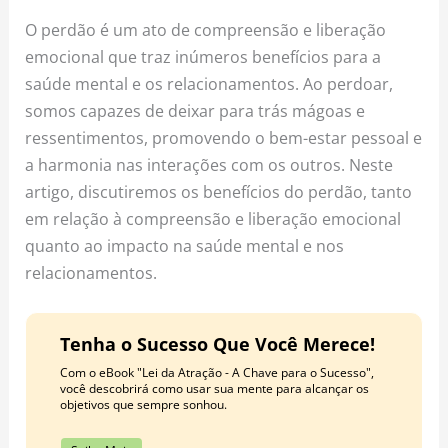
o
r
e
O perdão é um ato de compreensão e liberação
k
a
s
emocional que traz inúmeros benefícios para a
m
t
saúde mental e os relacionamentos. Ao perdoar,
somos capazes de deixar para trás mágoas e
ressentimentos, promovendo o bem-estar pessoal e
a harmonia nas interações com os outros. Neste
artigo, discutiremos os benefícios do perdão, tanto
em relação à compreensão e liberação emocional
quanto ao impacto na saúde mental e nos
relacionamentos.
Tenha o Sucesso Que Você Merece!
Com o eBook "Lei da Atração - A Chave para o Sucesso",
você descobrirá como usar sua mente para alcançar os
objetivos que sempre sonhou.