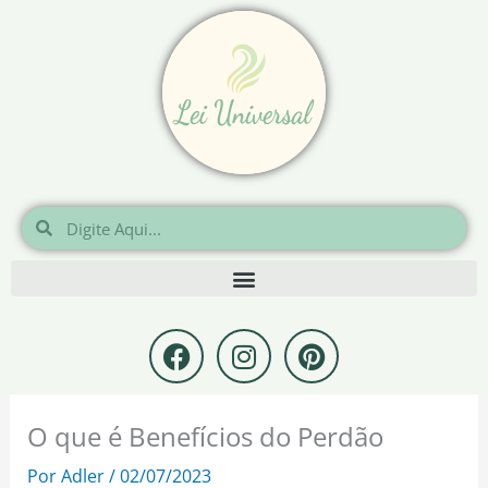
Ir
para
o
conteúdo
Pesquisar
Pesquisar
F
I
P
a
n
i
c
s
n
e
t
t
O que é Benefícios do Perdão
b
a
e
o
g
r
Por
Adler
/
02/07/2023