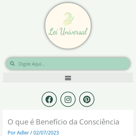
Ir
para
o
conteúdo
Pesquisar
Pesquisar
F
I
P
a
n
i
c
s
n
e
t
t
O que é Benefício da Consciência
b
a
e
o
g
r
Por
Adler
/
02/07/2023